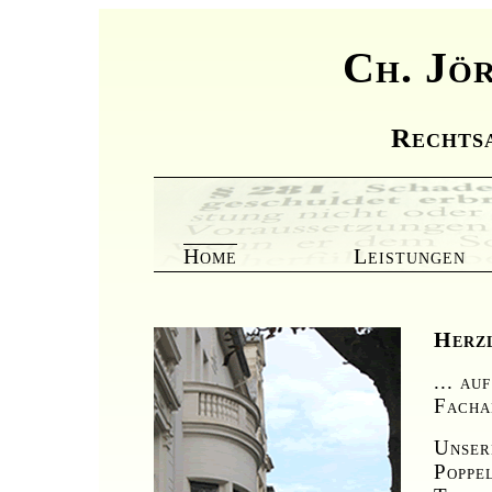
Ch. Jö
Rechts
Home
Leistungen
Herzl
... au
Facha
Unser
Poppe